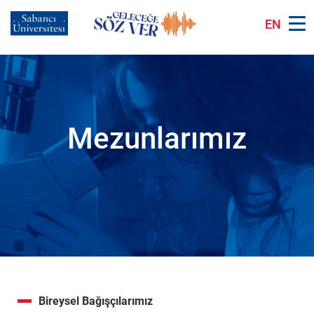
Ana
içeriğe
EN
atla
Mezunlarımız
Bireysel Bağışçılarımız