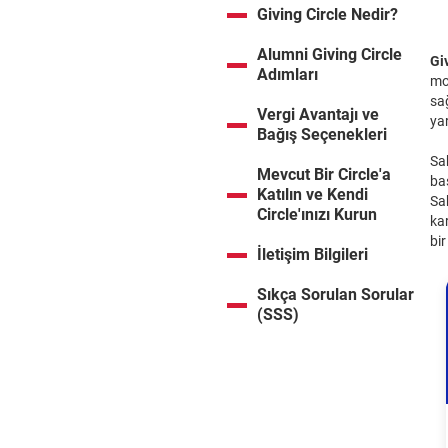
Giving Circle Nedir?
Alumni Giving Circle
Gi
Adımları
mo
sağ
Vergi Avantajı ve
ya
Bağış Seçenekleri
Sa
Mevcut Bir Circle'a
ba
Katılın ve Kendi
Sab
Circle'ınızı Kurun
kar
bir
İletişim Bilgileri
Sıkça Sorulan Sorular
(SSS)