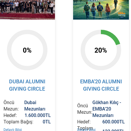
0%
20%
DUBAI ALUMNI
EMBA'20 ALUMNI
GIVING CIRCLE
GIVING CIRCLE
Öncü
Dubai
Gökhan Kılıç -
Öncü
Mezun:
Mezunları
EMBA'20
Mezun:
Hedef:
1.600.000TL
Mezunları
Toplam Bağış:
0TL
Hedef:
600.000TL
Toplam
Detaylı Bilgi
Detaylı Bilgi