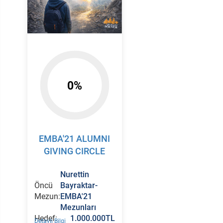
0%
EMBA'21 ALUMNI
GIVING CIRCLE
Nurettin
Öncü
Bayraktar-
Mezun:
EMBA'21
Mezunları
Hedef:
1.000.000TL
Detaylı Bilgi