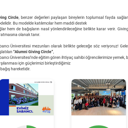
ving Circle
, benzer değerleri paylaşan bireylerin toplumsal fayda sağlama
delidir. Bu modelde katılımcılar hem maddi destek
lar hem de bağışların nasıl yönlendirileceğine birlikte karar verir. Giving
ratmasına olanak tanır.
bancı Üniversitesi mezunları olarak birlikte geleceğe söz veriyoruz! 
şlatılan
“Alumni Giving Circle”
,
ancı Üniversitesi’nde eğitim gören ihtiyaç sahibi öğrencilerimize yemek, ba
şılanması için güçlerimizi birleştirdiğimiz
 bağış hareketidir.