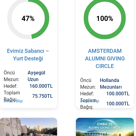
47%
100%
Evimiz Sabancı –
AMSTERDAM
Yurt Desteği
ALUMNI GIVING
CIRCLE
Öncü
Ayşegül
Mezun:
Uzun
Öncü
Hollanda
Hedef:
160.000TL
Mezun:
Mezunları
Toplam
Hedef:
100.000TL
75.750TL
Bağış:
Toplam
Detaylı Bilgi
Detaylı Bilgi
100.000TL
Bağış: