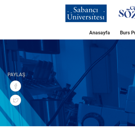
Ana
içeriğe
atla
Anasayfa
Burs P
PAYLAŞ