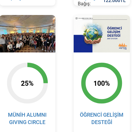
122.000TL
Bağış:
25%
100%
MÜNİH ALUMNI
ÖĞRENCİ GELİŞİM
GIVING CIRCLE
DESTEĞİ