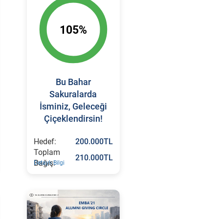
105%
Bu Bahar
Sakuralarda
İsminiz, Geleceği
Çiçeklendirsin!
Hedef:
200.000TL
Toplam
210.000TL
Bağış:
Detaylı Bilgi