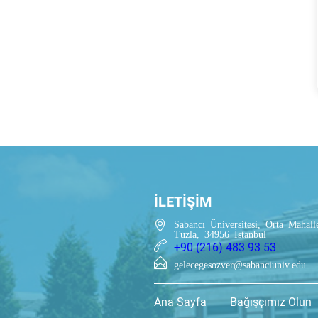
İLETİŞİM
Sabancı Üniversitesi, Orta Mahall
Tuzla, 34956 İstanbul
+90 (216) 483 93 53
gelecegesozver@sabanciuniv.edu
Ana Sayfa
Bağışçımız Olun