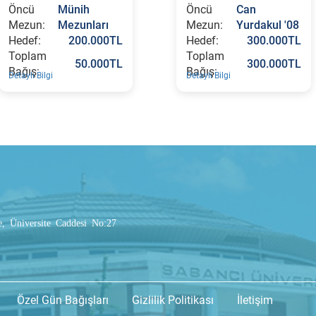
Öncü
Münih
Öncü
Can
Mezun:
Mezunları
Mezun:
Yurdakul '08
Hedef:
200.000TL
Hedef:
300.000TL
Toplam
Toplam
50.000TL
300.000TL
Bağış:
Bağış:
Detaylı Bilgi
Detaylı Bilgi
e, Üniversite Caddesi No:27
Özel Gün Bağışları
Gizlilik Politikası
İletişim