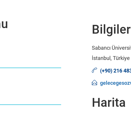
mu
Bilgiler
Sabancı Üniversi
İstanbul, Türkiye
(+90) 216 48
gelecegesoz
Harita