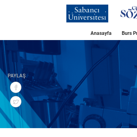
Ana
içeriğe
atla
Anasayfa
Burs P
PAYLAŞ